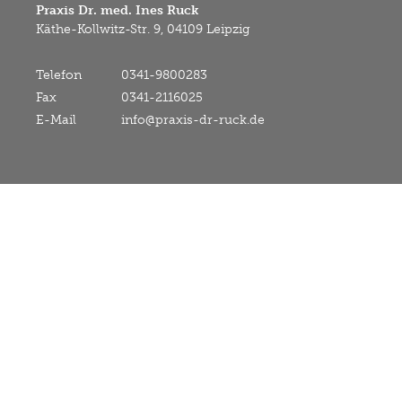
Praxis Dr. med. Ines Ruck
Käthe-Kollwitz-Str. 9, 04109 Leipzig
Telefon
0341-9800283
Fax
0341-2116025
E-Mail
info@praxis-dr-ruck.de